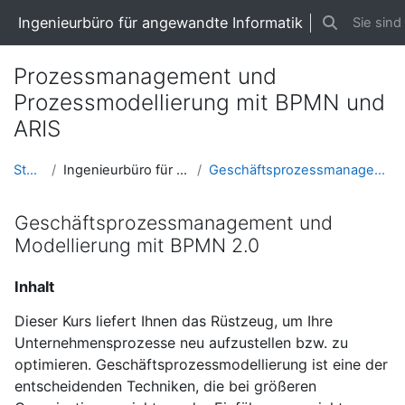
Zum Hauptinhalt
Ingenieurbüro für angewandte Informatik
Sie sind
Sucheingabe
Prozessmanagement und
Prozessmodellierung mit BPMN und
ARIS
Startseite
Ingenieurbüro für angewandte Informatik
Geschäftsprozessmanagement und Modellierung mit BP...
Geschäftsprozessmanagement und
Modellierung mit BPMN 2.0
Inhalt
Dieser Kurs liefert Ihnen das Rüstzeug, um Ihre
Unternehmensprozesse neu aufzustellen bzw. zu
optimieren. Geschäftsprozessmodellierung ist eine der
entscheidenden Techniken, die bei größeren