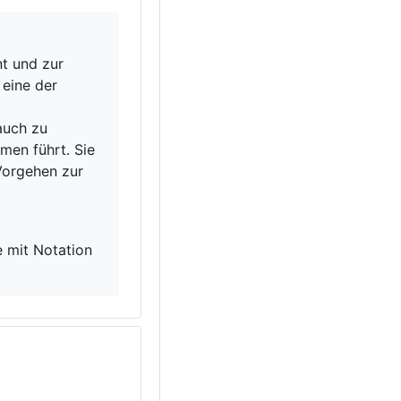
t und zur
 eine der
 auch
zu
hmen führt
. Sie
Vorgehen zur
e mit Notation