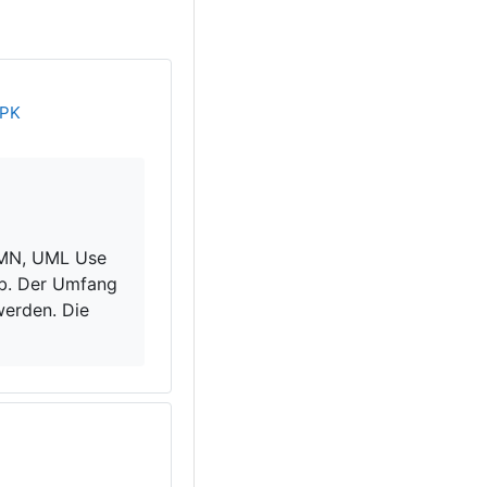
Textseite
EPK
PMN, UML Use
ab. Der Umfang
werden. Die