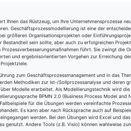
fert Ihnen das Rüstzeug, um Ihre Unternehmensprozesse neu
eren. Geschäftsprozessmodellierung ist eine der entscheid
 bei größeren Organisationsprojekten oder Einführungsproje
 Bestandteil sein sollte, aber auch
zu erfolgreichen Projekt
en Prozessverbesserungsmaßnahmen führt
. Sie zwingt die O
erten und ergebnisorientierten Vorgehen zur Erreichung der
Projektziele.
nführung zum Geschäftsprozessmanagement und in das The
erden Methodiken zur Ist-/Sollprozessanalyse und deren g
über Modelle erarbeitet. Als Modellierungstechnik wird die 
llierungssprache BPMN 2.0 (Business Process Model and N
 Fallbeispiele für die Übungen werden vereinfachte Prozes
ehandelt. Es kann aber nach Rücksprache auch auf Beispiel
eingegangen werden. Bei den Übungen wird Excel und das 
ss genutzt. Andere Tools (z.B. Visio) können wahlweise zu