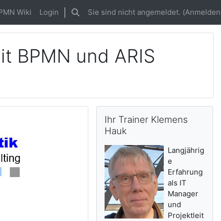
PMN Wiki
Login
Sie sind nicht angemeldet. (
Anmelden
Sucheingabe umschalten
it BPMN und ARIS
Ihr Trainer Klemens Hauk überspri
Ihr Trainer Klemens
Hauk
Langjährig
e
Erfahrung
als IT
Manager
und
Projektleit