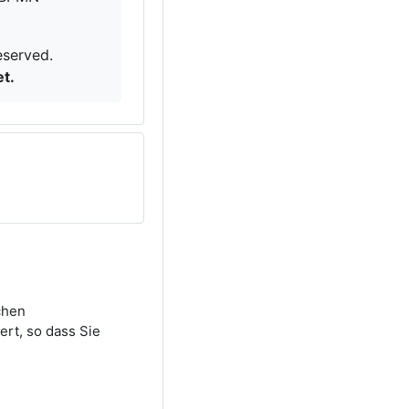
eserved.
t.
chen
rt, so dass Sie