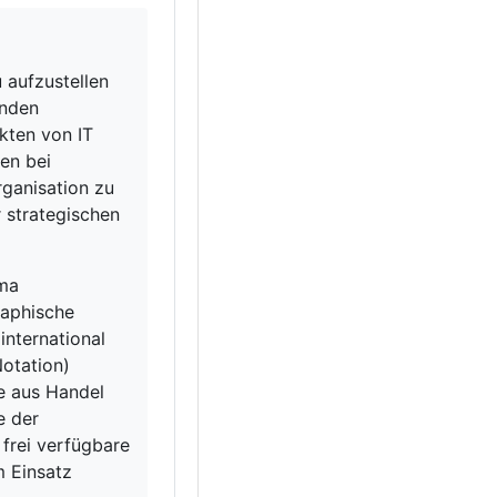
 aufzustellen
enden
kten von IT
en bei
rganisation zu
 strategischen
ma
raphische
international
otation)
se aus Handel
e der
frei verfügbare
m Einsatz