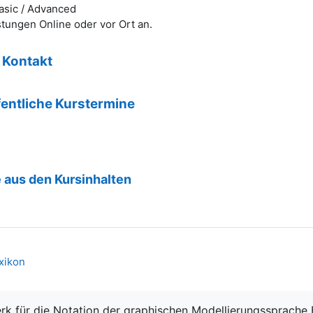
asic / Advanced
stungen Online oder vor Ort an.
 Kontakt
fentliche Kurstermine
 aus den Kursinhalten
Textseite
xikon
k für die Notation der graphischen Modellierungssprach