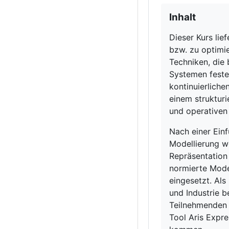
Inhalt
Dieser Kurs lie
bzw. zu optimi
Techniken, die
Systemen fester
kontinuierlich
einem strukturi
und operativen 
Nach einer Ei
Modellierung w
Repräsentation 
normierte Mode
eingesetzt. Als
und Industrie b
Teilnehmenden 
Tool Aris Expre