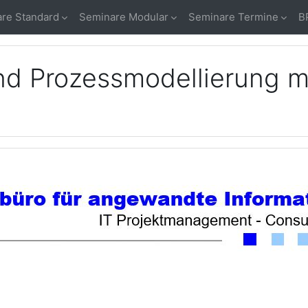
re Standard
Seminare Modular
Seminare Termine
B
d Prozessmodellierung m