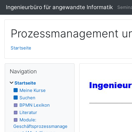
Zum Hauptinhalt
Ingenieurbüro für angewandte Informatik
Semina
Prozessmanagement un
Startseite
Navigation überspringen
Navigation
Startseite
Meine Kurse
Suchen
BPMN Lexikon
Literatur
Module:
Geschäftsprozessmanage